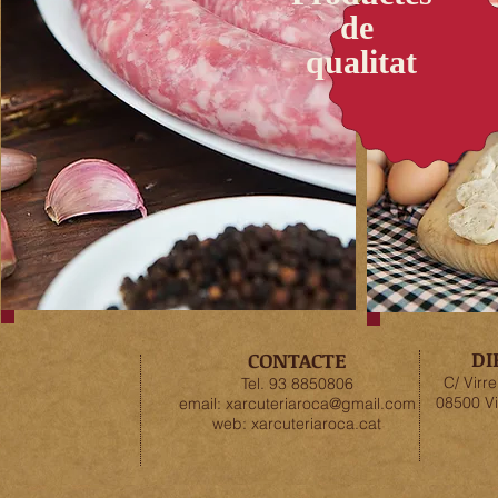
de
qualitat
DI
CONTACTE
C/ Virre
Tel. 93 8850806
08500 Vi
email:
xarcuteriaroca@gmail.com
web: xarcuteriaroca.cat